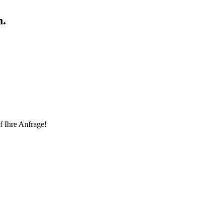
n.
f Ihre Anfrage!